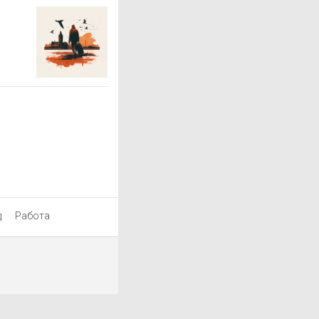
д
Работа