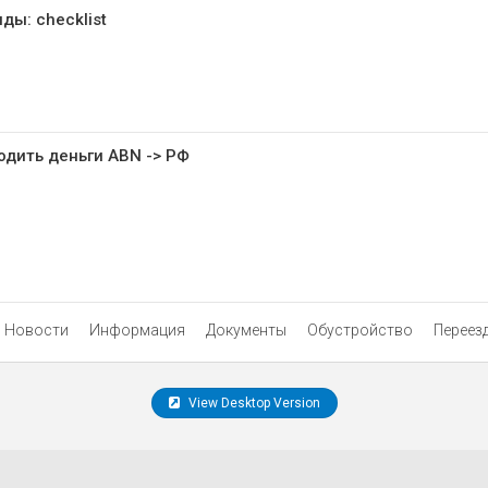
ы: checklist
одить деньги ABN -> РФ
Новости
Информация
Документы
Обустройство
Переез
View Desktop Version