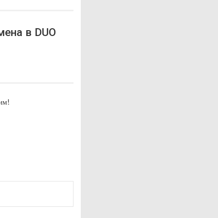
мена в DUO
им!