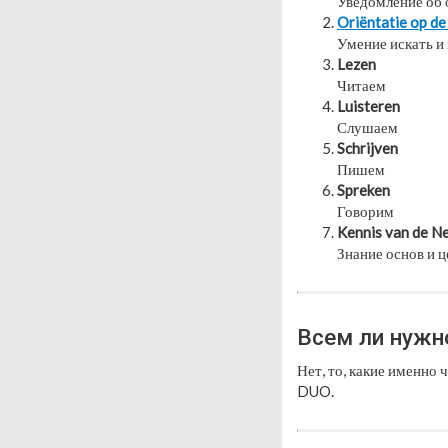
Уведомление об 
Or
iëntatie op d
Умение искать и
Lezen
Читаем
Luisteren
Слушаем
Schrijven
Пишем
Spreken
Говорим
Kennis van de N
Знание основ и 
Всем ли нужн
Нет, то, какие именно
DUO.