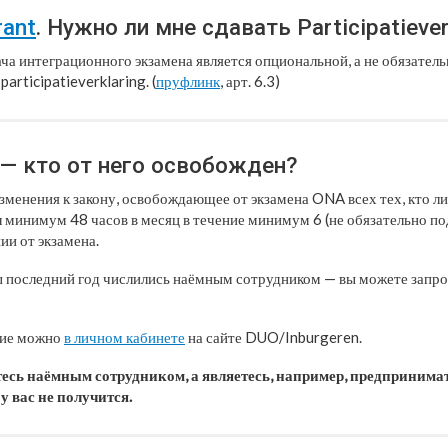
rant
. Нужно ли мне сдавать Participatiever
сдача интеграционного экзамена является опциональной, а не обязател
articipatieverklaring. (
пруфлинк
, арт. 6.3)
— кто от него освобожден?
зменения к закону, освобождающее от экзамена ONA всех тех, кто ли
л минимум 48 часов в месяц в течение минимум 6 (не обязательно по
ии от экзамена.
ы последний год числились наёмным сотрудником — вы можете запр
ние можно
в личном кабинете
на сайте DUO/Inburgeren.
тесь наёмным сотрудником, а являетесь, например, предприним
у вас не получится.