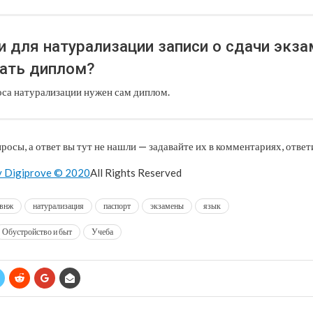
и для натурализации записи о сдачи экза
ать диплом?
оса натурализации нужен сам диплом.
просы, а ответ вы тут не нашли — задавайте их в комментариях, ответ
y Digiprove © 2020
All Rights Reserved
внж
натурализация
паспорт
экзамены
язык
Обустройство и быт
Учеба