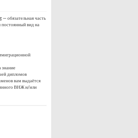
g — обязательная часть
и постоянный вид на
иммиграционной
а знание
ачей дипломов
аменов вам выдаётся
оянного ВНЖ и/или