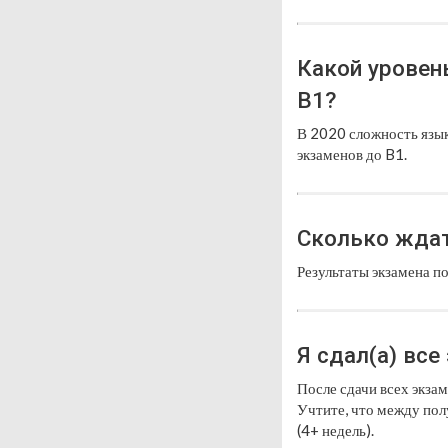
Какой уровен
B1?
В 2020 сложность язык
экзаменов до B1.
Сколько ждат
Результаты экзамена п
Я сдал(а) все
После сдачи всех экза
Учтите, что между пол
(4+ недель).