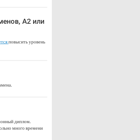
енов, A2 или
ется
повысить уровень
амена.
ционный диплом.
вольно много времени