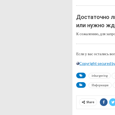
Достаточно л
или нужно жд
К сожалению, для запр
Если у вас остались во
Copyright secured b
inburgering
Информация
Share