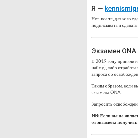
Я —
kennismig
Нет, все те, для кого 
подписывать и сдавать p
Экзамен ONA 
В 2019 году приняли и
найму), либо отработа
запроса об освобожден
Таким образом, если в
экзамена ONA.
Запросить освобожде
NB: Если вы не являе
от экзамена получить 