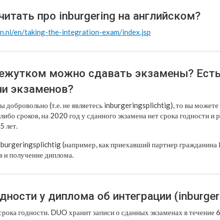
итать про inburgering на английском?
n.nl/en/taking-the-integration-exam/index.jsp
ежутком можно сдавать экзамены? Есть
чи экзаменов?
ы добровольно (т.е. не являетесь inburgeringsplichtig), то вы можете
либо сроков, на 2020 год у сданного экзамена нет срока годности и
5 лет.
nburgeringsplichtig (например, как приехавший партнер гражданина Н
в и получение диплома.
дности у диплома об интеграции (inburger
срока годности. DUO хранит записи о сданных экзаменах в течение 6