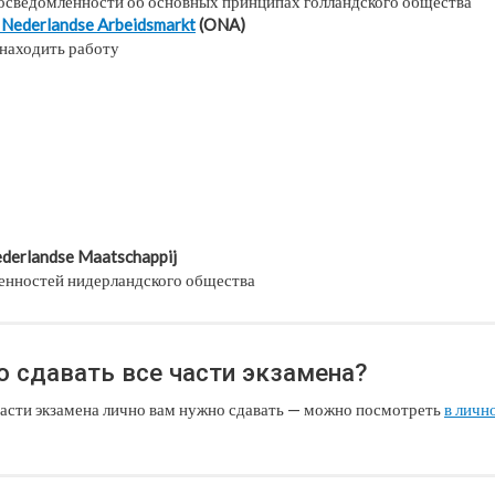
осведомленности об основных принципах голландского общества
e Nederlandse Arbeidsmarkt
(ONA)
 находить работу
ederlandse Maatschappij
ценностей нидерландского общества
о сдавать все части экзамена?
 части экзамена лично вам нужно сдавать — можно посмотреть
в личн