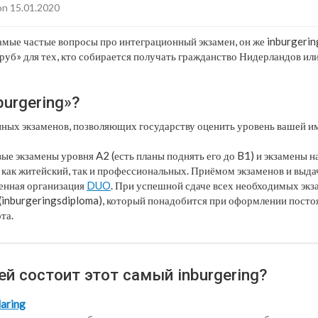
n 15.01.2020
мые частые вопросы про интеграционный экзамен, он же inburgerin
труб» для тех, кто собирается получать гражданство Нидерландов ил
burgering»?
нных экзаменов, позволяющих государству оценить уровень вашей 
ые экзамены уровня A2 (есть планы поднять его до B1) и экзамены н
 как житейский, так и профессиональных. Приёмом экзаменов и выд
енная организация
DUO
. При успешной сдаче всех необходимых экз
(inburgeringsdiploma), который понадобится при оформлении пост
та.
ей состоит этот самый inburgering?
laring