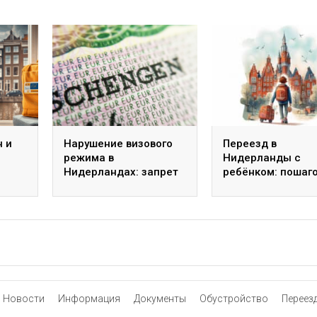
н и
Нарушение визового
Переезд в
режима в
Нидерланды с
о
Нидерландах: запрет
ребёнком: пошаг
25
на въезд, сроки и
инструкция, ч.2
обжалование
Новости
Информация
Документы
Обустройство
Переез