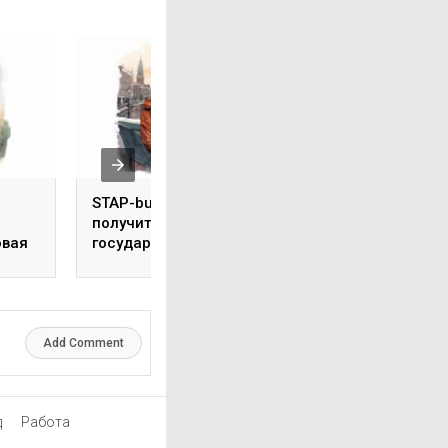
STAP-budget. Как
Переезд в
получить от
Нидерланды с
овая
государства €1000 на
ребёнком: пошаг
курсы?
инструкция, ч.1
Add Comment
д
Работа