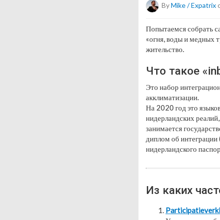
By
Mike / Expatrix
o
Попытаемся собрать са
«огня, воды и медных 
жительство.
Что такое «in
Это набор интеграцио
акклиматизации.
На 2020 год это языков
нидерландских реалий,
занимается государств
диплом об интеграции 
нидерландского паспор
Из каких част
Participatieverk