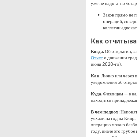
уже не надо, а, по «с
Закон прямо не п
операций, совер
коллегии адвокат
Как отчитыва
Когда.
Об открытии, за
Отчет
о движении средс
июня 2020-го).
Как.
Лично или через 
уведомления об открыт
Куда.
Физлицам — в нал
находится принадлежащ
В чем подвох:
Непонят
уехали на год на Кипр.
операцию можно безбол
году, иначе это грубо