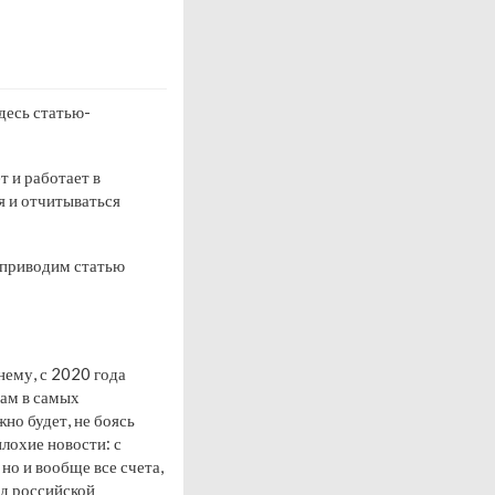
десь статью-
т и работает в
я и отчитываться
у приводим статью
нему, с 2020 года
там в самых
но будет, не боясь
плохие новости: с
но и вообще все счета,
ед российской