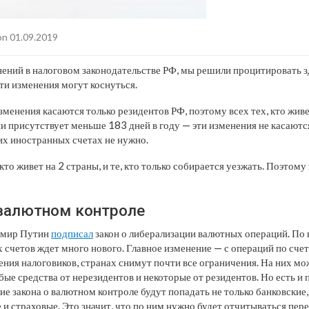
n 01.09.2019
нений в налоговом законодательстве РФ, мы решили процитировать з
ти изменения могут коснуться.
менения касаются только резидентов РФ, поэтому всех тех, кто живе
ии присутствует меньше 183 дней в году — эти изменения не касаютс
х иностранных счетах не нужно.
, кто живет на 2 страны, и те, кто только собирается уезжать. Поэтом
валютном контроле
димир Путин
подписал
закон о либерализации валютных операций. По 
 счетов ждет много нового. Главное изменение — с операций по сче
ения налоговиков, странах снимут почти все ограничения. На них мож
ые средства от нерезидентов и некоторые от резидентов. Но есть и 
ие закона о валютном контроле будут попадать не только банковские, 
 и страховые. Это значит, что по ним нужно будет отчитываться пер