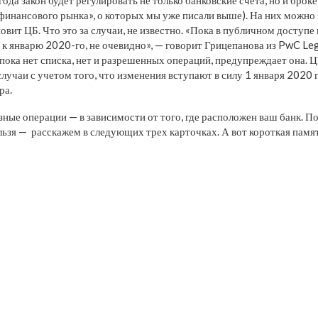
 финансового рынка», о которых мы уже писали выше). На них можно 
овит ЦБ. Что это за случаи, не известно. «Пока в публичном доступе
ов к январю 2020-го, не очевидно», — говорит Грицепанова из PwC Le
 пока нет списка, нет и разрешенных операций, предупреждает она. Ц
лучаи с учетом того, что изменения вступают в силу 1 января 2020 го
ра.
ные операции — в зависимости от того, где расположен ваш банк. По
ельзя — расскажем в следующих трех карточках. А вот короткая памя