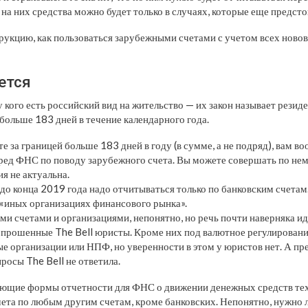
 на них средства можно будет только в случаях, которые еще предст
рукцию, как пользоваться зарубежными счетами с учетом всех новов
ется
у кого есть российский вид на жительство — их закон называет резиде
 больше 183 дней в течение календарного года.
е за границей больше 183 дней в году (в сумме, а не подряд), вам в
ред ФНС по поводу зарубежного счета. Вы можете совершать по нем
ия не актуальна.
до конца 2019 года надо отчитываться только по банковским счетам.
 «иных организациях финансового рынка».
ми счетами и организациями, непонятно, но речь почти наверняка и
 опрошенные The Bell юристы. Кроме них под валютное регулирование
ые организации или НПФ, но уверенности в этом у юристов нет. А п
просы The Bell не ответила.
ющие формы отчетности для ФНС о движении денежных средств тех
ета по любым другим счетам, кроме банковских. Непонятно, нужно 