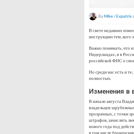
By
Mike / Expatrix
o
В свете недавних изме
инструкцию тем, кого э
Важно понимать, что из
Нидерландах, и в Росс
российской ФНС о свои
Но среди нас есть и те
полностью.
Изменения в 
В начале августа Вла
владельцев зарубежных
прозрачных, с точки зр
штрафов, зачислять люб
нового года под действ
в том числе брокерские