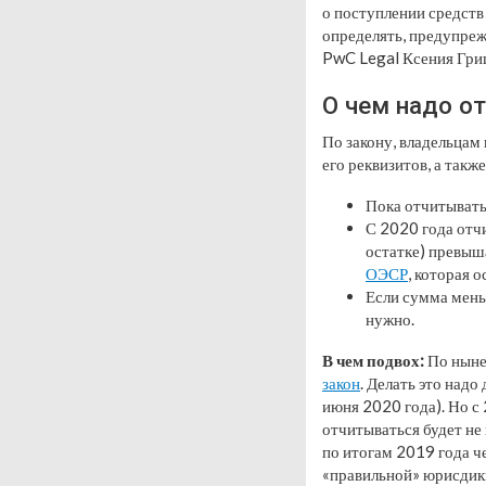
о поступлении средств 
определять, предупре
PwC Legal Ксения Гри
О чем надо о
По закону, владельцам
его реквизитов, а такж
Пока отчитывать
С 2020 года отч
остатке) превыша
ОЭСР
, которая 
Если сумма меньш
нужно.
В чем подвох:
По ныне
закон
. Делать это надо
июня 2020 года). Но с 
отчитываться будет не 
по итогам 2019 года че
«правильной» юрисдикц