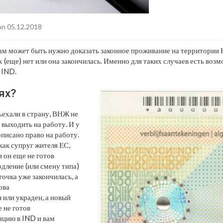
n 05.12.2018
ам может быть нужно доказать законное проживание на территории 
 (еще) нет или она закончилась. Именно для таких случаев есть воз
 IND.
ях?
ъехали в страну, ВНЖ не
о выходить на работу. И у
писано право на работу.
как супруг жителя ЕС,
 он еще не готов
дление (или смену типа)
очка уже закончилась, а
ова
или украден, а новый
 не готов
яцию в IND и вам