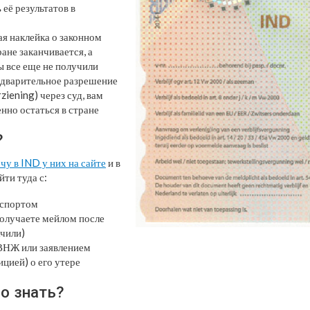
её результатов в
 наклейка о законном
ане заканчивается, а
 все еще не получили
дварительное разрешение
ziening) через суд, вам
нно остаться в стране
?
чу в IND у них на сайте
и в
ти туда с:
спортом
получаете мейлом после
ачили)
ВНЖ или заявлением
цией) о его утере
о знать?