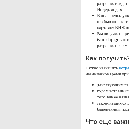
разрешили ждать 
Нидерландах
Ваша предыдущая
пребывании в стр
карточку ВНЖ вы
Вы получили пре
(voorlopige voor
разрешили време
Как получить
Нужно назначить
встре
назначенное время прий
действующим па
кодом встречи (
того, как ее назн
закончившимся 
(заверенным поли
Что еще важн