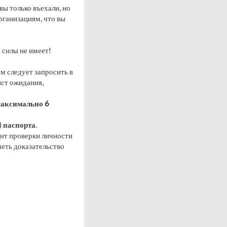
 вы только въехали, но
рганизациям, что вы
 силы не имеет!
ам следует запросить в
ист ожидания,
аксимально 6
)
паспорта
.
ент проверки личности
меть доказательство