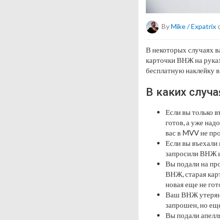
By
Mike / Expatrix
o
В некоторых случаях в
карточки ВНЖ на руках
бесплатную наклейку в
В каких случа
Если вы только в
готов, а уже над
вас в MVV не про
Если вы въехали 
запросили ВНЖ и
Вы подали на про
ВНЖ, старая карт
новая еще не гот
Ваш ВНЖ утерян 
запрошен, но еще
Вы подали апелл