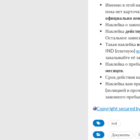
Именно в этой нак
пока нет карточ
официально име
Наклейка о зако
Наклейка
действ
Остальное завис
Такая наклейка
н
IND (платную)
в
заказывайте её з
Наклейка о преб
месяцев
.
Срок действия на
Наклейка вам пр
(полицией и про
законного пребы
Copyright secured 
ind
Документы