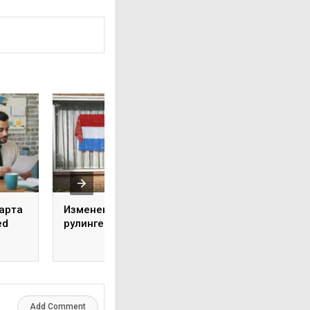
карта
Изменения в 30%
Переезд в
ed
рулинге в 2024 году
Нидерланды с
ребёнком: пошаг
инструкция, ч.2
Add Comment