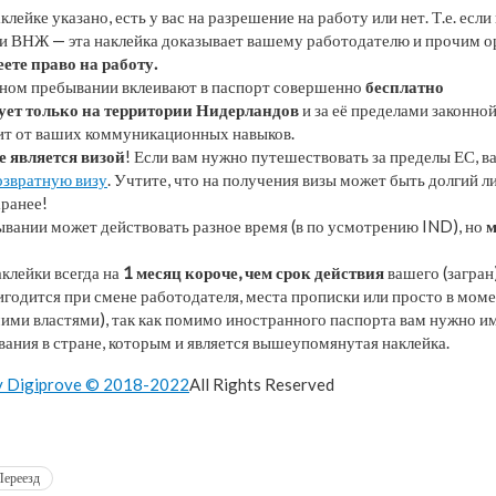
лейке указано, есть у вас на разрешение на работу или нет. Т.е. если
ки ВНЖ — эта наклейка доказывает вашему работодателю и прочим о
ете право на работу.
нном пребывании вклеивают в паспорт совершенно
бесплатно
ует только на территории Нидерландов
и за её пределами законной
ит от ваших коммуникационных навыков.
е является визой
! Если вам нужно путешествовать за пределы ЕС, в
озвратную визу
. Учтите, что на получения визы может быть долгий л
аранее!
ывании может действовать разное время (в по усмотрению IND), но
м
клейки всегда на
1 месяц короче, чем срок действия
вашего (загран
игодится при смене работодателя, места прописки или просто в мом
чими властями), так как помимо иностранного паспорта вам нужно и
вания в стране, которым и является вышеупомянутая наклейка.
by Digiprove © 2018-2022
All Rights Reserved
Переезд