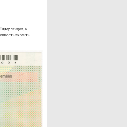
Нидерландов, а
можность вклеить