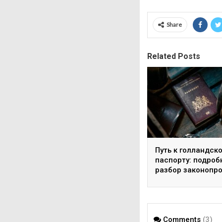
Share
Related Posts
Путь к голландск
паспорту: подро
разбор законопр
о 10-летнем ожи
гражданства
Comments
(3)