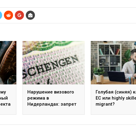
ому
Нарушение визового
Голубая (синяя) 
бный
режима в
ЕС или highly skill
оекта
Нидерландах: запрет
migrant?
дании
на въезд, сроки и
обжалование