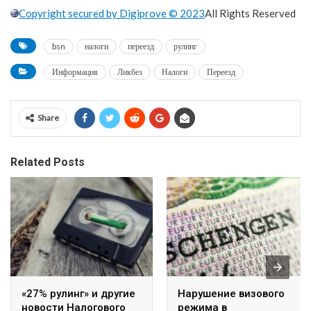
Copyright secured by Digiprove © 2023
All Rights Reserved
bsn
налоги
переезд
рулинг
Информация
Ликбез
Налоги
Переезд
Share
Related Posts
«27% рулинг» и другие
Нарушение визового
новости Налогового
режима в