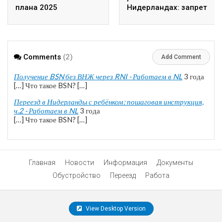
плана 2025
Нидерландах: запрет
на въезд, сроки и
обжалование
Comments
(2)
Add Comment
Получение BSN без ВНЖ через RNI - Работаем в NL
3 года
[…] Что такое BSN? […]
Переезд в Нидерланды с ребёнком: пошаговая инструкция,
ч.2 - Работаем в NL
3 года
[…] Что такое BSN? […]
Главная
Новости
Информация
Документы
Обустройство
Переезд
Работа
View Desktop Version