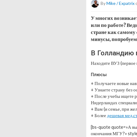
By
Mike / Expatrix
o
У многих возникает
или по работе? Вед
стране как самому 
минусы, попробуем 
В Голландию 
Находите ВУЗ (первое 
Плюсы
+ Получаете новые нав
+ Узнаете страну без о
+ После учебы ищете р
Нидерландах специалис
+ Вам (и семье, при ж
+ Более
дешевая мед.с
[bs-quote quote=»А вы
окончания МГУ?» styl