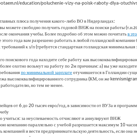
abotaem.nl/education/poluchenie-vizy-na-poisk-raboty-dlya-otuchiv
 главных плюса получения какого-либо ВО в Нидерландах:
вы можете свободно получить годовой ВНЖ на поиски работы (т.н.zo
 после окончания учебы. Более подробно об этом можно почитать
в эт
е этого года вам разрешено работать в любой голландской компании 
 требований к з/п (требуется стандартная голландская минимальная 
того поискового года находите себе работу как высококвалифицирова
с более охотно возьмут на работу по 2м причинам: а) вы уже находитес
требования
по минимальной зарплате
отучившегося в Голландии суще
ежа высококвалифицированного сотрудника (КМ, он же kennismigran
о работодателю, но тем не менее.
пейцев от 6 до 20 тысяч евро/год, в зависимости от ВУЗа и програм
учебу
о учиться: за неуспеваемость отчисляют и аннулируют ВНЖ
юю компанию параллельно с учебой разрешается максимум 10 часов 
ь компанией и вести предпринимательскую деятельность, если она н