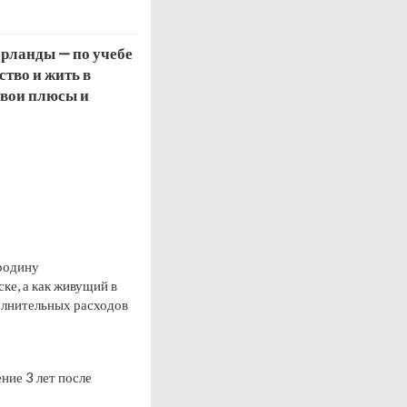
ерланды — по учебе
ство и жить в
 свои плюсы и
 родину
ке, а как живущий в
олнительных расходов
ние 3 лет после