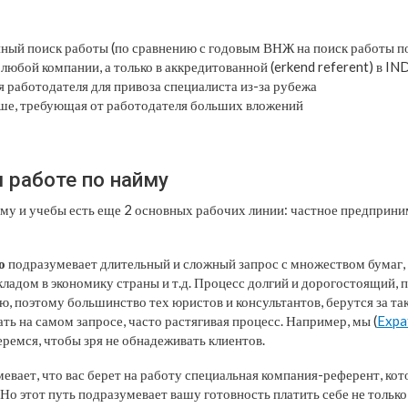
ный поиск работы (по сравнению с годовым ВНЖ на поиск работы п
 любой компании, а только в аккредитованной (erkend referent) в 
 работодателя для привоза специалиста из-за рубежа
ше, требующая от работодателя больших вложений
 работе по найму
му и учебы есть еще 2 основных рабочих линии: частное предприни
о
подразумевает длительный и сложный запрос с множеством бумаг,
ладом в экономику страны и т.д. Процесс долгий и дорогостоящий,
ю, поэтому большинство тех юристов и консультантов, берутся за та
ть на самом запросе, часто растягивая процесс. Например, мы (
Expat
еремся, чтобы зря не обнадеживать клиентов.
евает, что вас берет на работу специальная компания-референт, ко
о этот путь подразумевает вашу готовность платить себе не только 