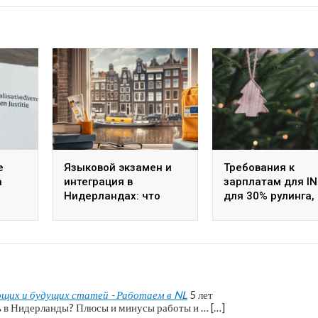
е
Языковой экзамен и
Требования к
а
интеграция в
зарплатам для IN
Нидерландах: что
для 30% рулинга,
нужно знать в 2025
текущие и прошл
году
их и будущих статей - Работаем в NL
5 лет
ь в Нидерланды? Плюсы и минусы работы и … […]