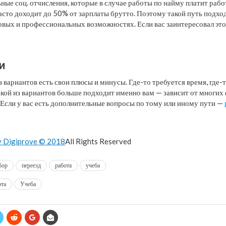
ьные соц. отчисления, которые в случае работы по найму платит раб
асто доходит до 50% от зарплаты брутто. Поэтому такой путь подход
овых и профессиональных возможностях. Если вас заинтересовал эт
и
з вариантов есть свои плюсы и минусы. Где-то требуется время, где-
 Какой из вариантов больше подходит именно вам — зависит от многих
. Если у вас есть дополнительные вопросы по тому или иному пути —
y Digiprove © 2018
All Rights Reserved
бор
переезд
работа
учеба
ота
Учеба