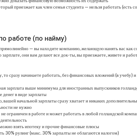
нужно доказать финансовую возможность их содержать
торый приезжает как член семьи студента — нельзя работать (есть 
о работе (по найму)
 прямолинейно — вы находите компанию, желающую нанять вас как с
о зарплате, они вам делают все док-ты, вы приезжаете, живете и работ
, то сразу начинаете работать, без финансовых вложений (в учебу) и
ая зарплата выше минимума для иностранных выпускников голландск
е денег в виде зарплаты
ю, вашей начальной зарплаты сразу хватает и никаких дополнительны
ьности не нужно
 не ограничен в работе и может работать в любой голландской компа
деятельность
 можно взять ипотеку и прочие финансовые плюсы
ь 30% рулинг (макс. 30% зарпалты не облагаются налогом)