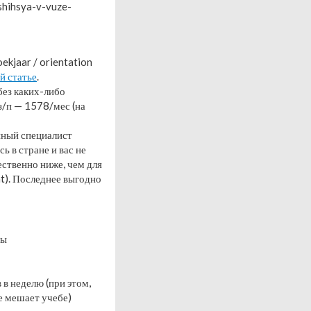
shihsya-v-vuze-
ekjaar / orientation
ой статье
.
без каких-либо
з/п — 1578/мес (на
нный специалист
ь в стране и вас не
ственно ниже, чем для
t). Последнее выгодно
мы
в неделю (при этом,
е мешает учебе)