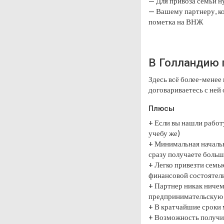
— Для привоза семьи 
— Вашему партнеру, ко
пометка на ВНЖ
В Голландию п
Здесь всё более-менее
договариваетесь с ней 
Плюсы
+ Если вы нашли работу
учебу же)
+ Минимальная начальн
сразу получаете больш
+ Легко привезти семь
финансовой состоятел
+ Партнер никак ничем
предпринимательскую 
+ В кратчайшие сроки
+ Возможность получит