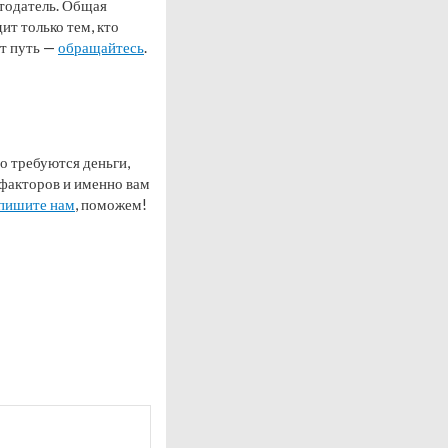
отодатель. Общая
ит только тем, кто
от путь —
обращайтесь
.
то требуются деньги,
 факторов и именно вам
пишите нам
, поможем!