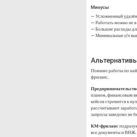
Минусы
— Усложненный удалён
— Работать можно не в
— Большие расходы для
— Минимальная з/п вы
Альтернативы
Помимо работы по най
фриланс.
Предпринимательств
планом, финансовым вк
кейсов стремится к нул
рассчитывают заработа
запросы заведомо не б
КМ-фриланс
подразум
все документы и ВНЖ. Н