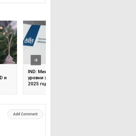
IND: Минимальные
Изменения в 30%
D и
уровни зарплат на
рулинге в 2024 го
2025 год
ые
Add Comment