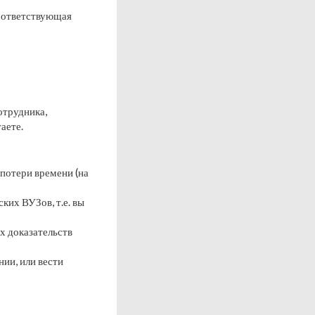
соответствующая
отрудника,
аете.
 потери времени (на
их ВУЗов, т.е. вы
х доказательств
нии, или вести