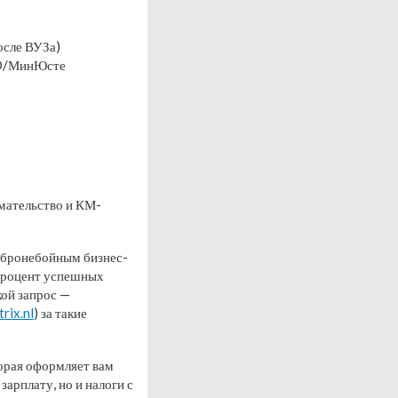
осле ВУЗа)
IND/МинЮсте
мательство и КМ-
 бронебойным бизнес-
 процент успешных
кой запрос —
rix.nl
) за такие
торая оформляет вам
зарплату, но и налоги с