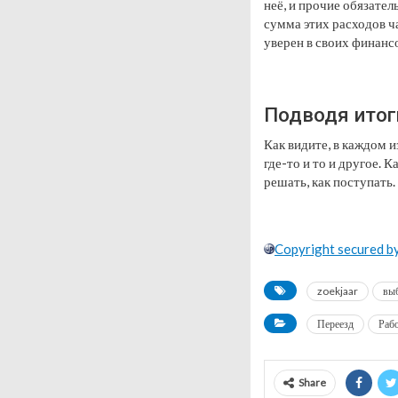
неё, и прочие обязател
сумма этих расходов ч
уверен в своих финанс
Подводя итог
Как видите, в каждом и
где-то и то и другое.
решать, как поступать
Copyright secured b
zoekjaar
вы
Переезд
Раб
Share