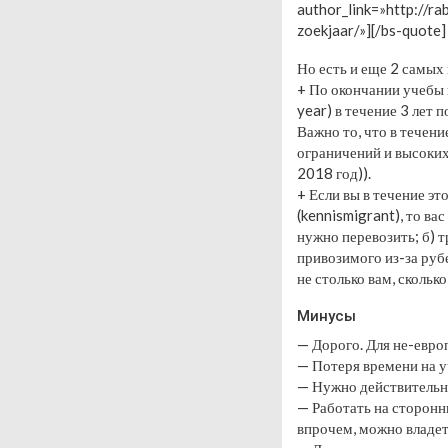
author_link=»http://r
zoekjaar/»][/bs-quote]
Но есть и еще 2 самых
+ По окончании учебы 
year) в течение 3 лет
Важно то, что в течени
ограничений и высоких
2018 год)).
+ Если вы в течение э
(kennismigrant), то ва
нужно перевозить; б) 
привозимого из-за руб
не столько вам, скольк
Минусы
— Дорого. Для не-евро
— Потеря времени на 
— Нужно действительн
— Работать на сторонн
впрочем, можно владет