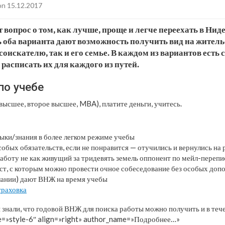
n 15.12.2017
 вопрос о том, как лучше, проще и легче переехать в Нид
ь оба варианта дают возможность получить вид на житель
соискателю, так и его семье. В каждом из вариантов есть
расписать их для каждого из путей.
по учебе
высшее, второе высшее, MBA), платите деньги, учитесь.
ыки/знания в более легком режиме учебы
собых обязательств, если не понравится — отучились и вернулись на
аботу не как живущий за тридевять земель оппонент по мейл-перепис
т, с которым можно провести очное собеседование без особых доп
елании) дают ВНЖ на время учебы
траховка
 знали, что годовой ВНЖ для поиска работы можно получить и в тече
e=»style-6″ align=»right» author_name=»Подробнее…»