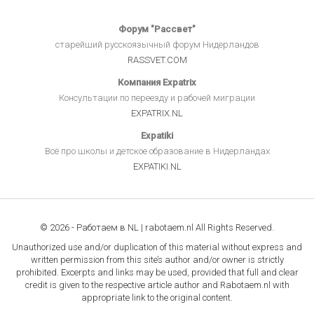
Форум "Рассвет"
старейший русскоязычный форум Нидерландов
RASSVET.COM
Компания Expatrix
Консультации по переезду и рабочей миграции
EXPATRIX.NL
Expatiki
Всё про школы и детское образование в Нидерландах
EXPATIKI.NL
© 2026 - Работаем в NL | rabotaem.nl All Rights Reserved.
Unauthorized use and/or duplication of this material without express and
written permission from this site’s author and/or owner is strictly
prohibited. Excerpts and links may be used, provided that full and clear
credit is given to the respective article author and Rabotaem.nl with
appropriate link to the original content.