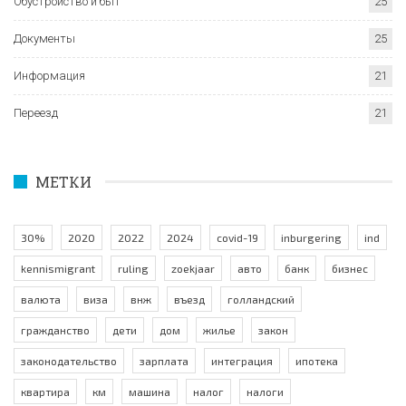
Обустройство и быт
25
Документы
25
Информация
21
Переезд
21
МЕТКИ
30%
2020
2022
2024
covid-19
inburgering
ind
kennismigrant
ruling
zoekjaar
авто
банк
бизнес
валюта
виза
внж
въезд
голландский
гражданство
дети
дом
жилье
закон
законодательство
зарплата
интеграция
ипотека
квартира
км
машина
налог
налоги