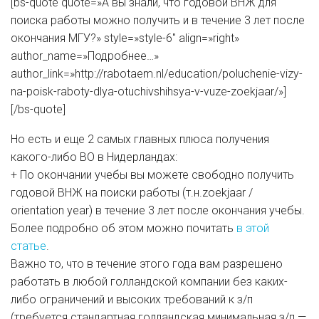
[bs-quote quote=»А вы знали, что годовой ВНЖ для
поиска работы можно получить и в течение 3 лет после
окончания МГУ?» style=»style-6″ align=»right»
author_name=»Подробнее…»
author_link=»http://rabotaem.nl/education/poluchenie-vizy-
na-poisk-raboty-dlya-otuchivshihsya-v-vuze-zoekjaar/»]
[/bs-quote]
Но есть и еще 2 самых главных плюса получения
какого-либо ВО в Нидерландах:
+ По окончании учебы вы можете свободно получить
годовой ВНЖ на поиски работы (т.н.zoekjaar /
orientation year) в течение 3 лет после окончания учебы.
Более подробно об этом можно почитать
в этой
статье
.
Важно то, что в течение этого года вам разрешено
работать в любой голландской компании без каких-
либо ограничений и высоких требований к з/п
(требуется стандартная голландская минимальная з/п —