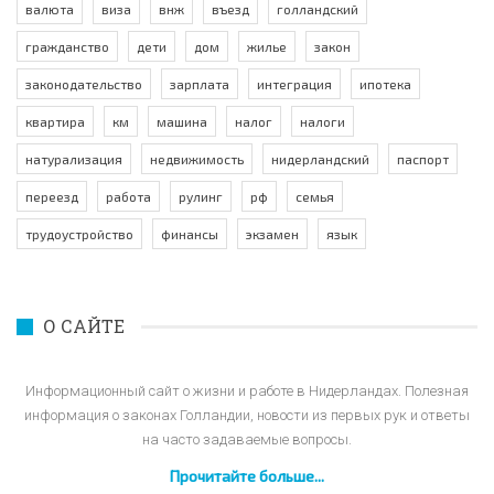
валюта
виза
внж
въезд
голландский
гражданство
дети
дом
жилье
закон
законодательство
зарплата
интеграция
ипотека
квартира
км
машина
налог
налоги
натурализация
недвижимость
нидерландский
паспорт
переезд
работа
рулинг
рф
семья
трудоустройство
финансы
экзамен
язык
О САЙТЕ
Информационный сайт о жизни и работе в Нидерландах. Полезная
информация о законах Голландии, новости из первых рук и ответы
на часто задаваемые вопросы.
Прочитайте больше...