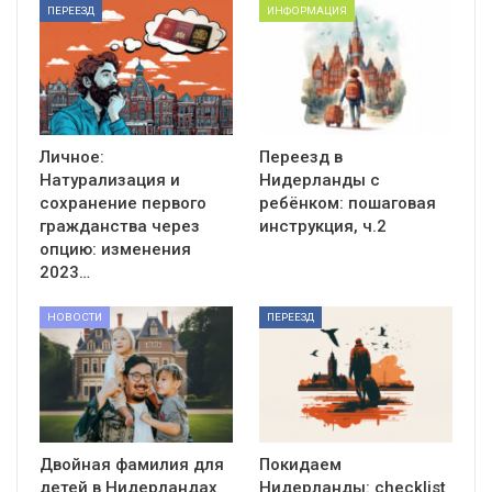
ПЕРЕЕЗД
ИНФОРМАЦИЯ
Личное:
Переезд в
Натурализация и
Нидерланды с
сохранение первого
ребёнком: пошаговая
гражданства через
инструкция, ч.2
опцию: изменения
2023…
НОВОСТИ
ПЕРЕЕЗД
Двойная фамилия для
Покидаем
детей в Нидерландах
Нидерланды: checklist