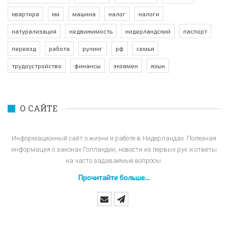
квартира
км
машина
налог
налоги
натурализация
недвижимость
нидерландский
паспорт
переезд
работа
рулинг
рф
семья
трудоустройство
финансы
экзамен
язык
О САЙТЕ
Информационный сайт о жизни и работе в Нидерландах. Полезная
информация о законах Голландии, новости из первых рук и ответы
на часто задаваемые вопросы.
Прочитайте больше...