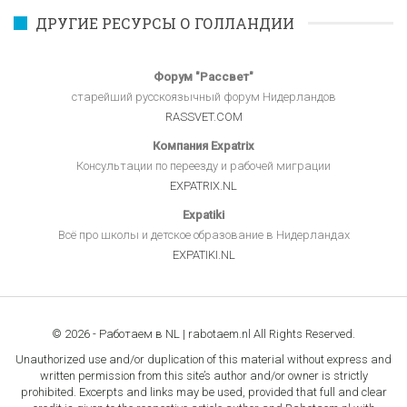
ДРУГИЕ РЕСУРСЫ О ГОЛЛАНДИИ
Форум "Рассвет"
старейший русскоязычный форум Нидерландов
RASSVET.COM
Компания Expatrix
Консультации по переезду и рабочей миграции
EXPATRIX.NL
Expatiki
Всё про школы и детское образование в Нидерландах
EXPATIKI.NL
© 2026 - Работаем в NL | rabotaem.nl All Rights Reserved.
Unauthorized use and/or duplication of this material without express and
written permission from this site’s author and/or owner is strictly
prohibited. Excerpts and links may be used, provided that full and clear