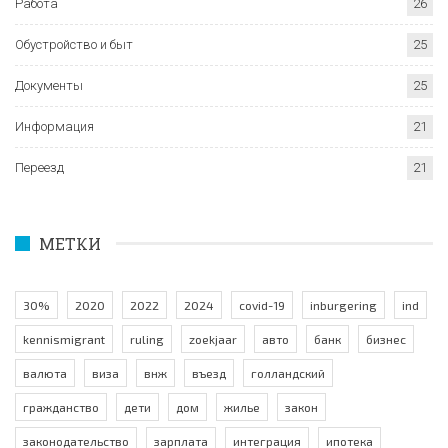
Работа
26
Обустройство и быт
25
Документы
25
Информация
21
Переезд
21
МЕТКИ
30%
2020
2022
2024
covid-19
inburgering
ind
kennismigrant
ruling
zoekjaar
авто
банк
бизнес
валюта
виза
внж
въезд
голландский
гражданство
дети
дом
жилье
закон
законодательство
зарплата
интеграция
ипотека