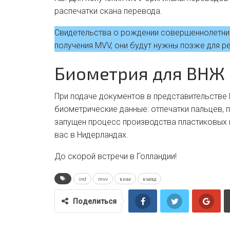
распечатки скана перевода.
Свидетельства о рождении совершеннолетних
получения MVV, они будут нужны позже для ре
Биометрия для ВНЖ
При подаче документов в представительстве
биометрические данные: отпечатки пальцев, 
запущен процесс производства пластиковых 
вас в Нидерландах.
До скорой встречи в Голландии!
ind
mvv
виза
въезд
Поделиться