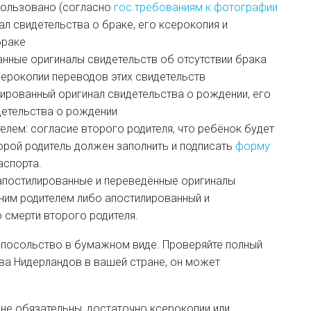
пользовано (согласно
гос.требованиям к фотографии
ал свидетельства о браке, его ксерокопия и
браке
анные оригиналы свидетельств об отсутствии брака
ксерокопии переводов этих свидетельств
ированный оригинал свидетельства о рождении, его
детельства о рождении
елем: согласие второго родителя, что ребёнок будет
орой родитель должен заполнить и подписать
форму
аспорта.
 апостилированные и переведённые оригиналы
ним родителем либо апостилированный и
 смерти второго родителя.
 посольство в бумажном виде. Проверяйте полный
ва Нидерландов в вашей стране, он может
не обязательны, достаточно ксерокопии или