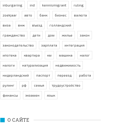
inburgering
ind
kennismigrant
ruling
zoekjaar
авто
банк
бизнес
валюта
виза
внж
въезд
голландский
гражданство
дети
дом
жилье
закон
законодательство
зарплата
интеграция
ипотека
квартира
км
машина
налог
налоги
натурализация
недвижимость
нидерландский
паспорт
переезд
работа
рулинг
рф
семья
трудоустройство
финансы
экзамен
язык
О САЙТЕ