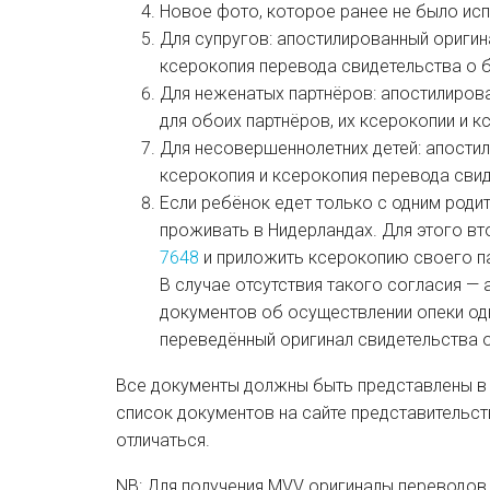
Новое фото, которое ранее не было ис
Для супругов: апостилированный оригин
ксерокопия перевода свидетельства о 
Для неженатых партнёров: апостилиров
для обоих партнёров, их ксерокопии и 
Для несовершеннолетних детей: апостил
ксерокопия и ксерокопия перевода сви
Если ребёнок едет только с одним родит
проживать в Нидерландах. Для этого вт
7648
и приложить ксерокопию своего п
В случае отсутствия такого согласия —
документов об осуществлении опеки од
переведённый оригинал свидетельства о
Все документы должны быть представлены в
список документов на сайте представительст
отличаться.
NB: Для получения MVV оригиналы переводов 