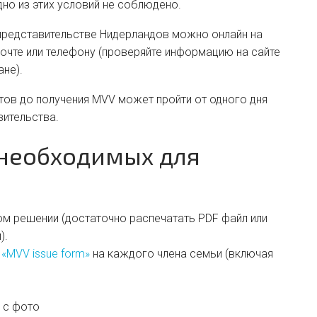
дно из этих условий не соблюдено.
представительстве Нидерландов можно онлайн на
почте или телефону (проверяйте информацию на сайте
не).
нтов до получения MVV может пройти от одного дня
вительства.
 необходимых для
ом решении (достаточно распечатать PDF файл или
).
«MVV issue form»
на каждого члена семьи (включая
 с фото