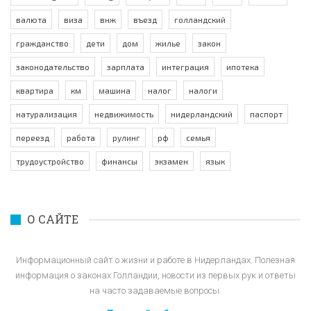
валюта
виза
внж
въезд
голландский
гражданство
дети
дом
жилье
закон
законодательство
зарплата
интеграция
ипотека
квартира
км
машина
налог
налоги
натурализация
недвижимость
нидерландский
паспорт
переезд
работа
рулинг
рф
семья
трудоустройство
финансы
экзамен
язык
О САЙТЕ
Информационный сайт о жизни и работе в Нидерландах. Полезная
информация о законах Голландии, новости из первых рук и ответы
на часто задаваемые вопросы.