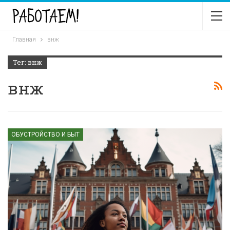
Главная
внж
Тег: внж
внж
ОБУСТРОЙСТВО И БЫТ