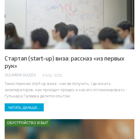
Стартап (start-up) виза: рассказ «из первых
рук»
GULNARA GULEEVA
9 Апр 2020
Таинственная start-up виза - как её получить, где искать
акселераторов, как проходит процесс и как его оптимизировать -
Гульнара Галеева делится опытом.
ЧИТАТЬ ДАЛЬШЕ...
ОБУСТРОЙСТВО И БЫТ