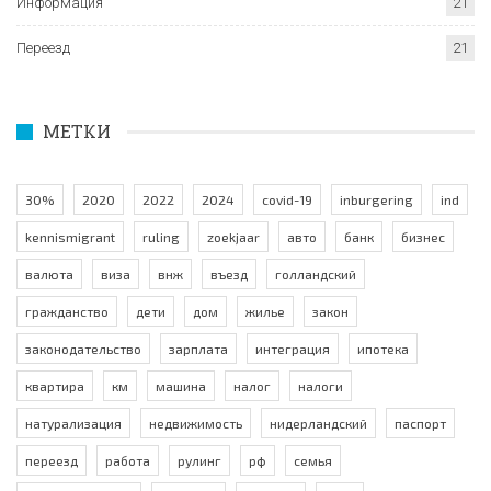
Информация
21
Переезд
21
МЕТКИ
30%
2020
2022
2024
covid-19
inburgering
ind
kennismigrant
ruling
zoekjaar
авто
банк
бизнес
валюта
виза
внж
въезд
голландский
гражданство
дети
дом
жилье
закон
законодательство
зарплата
интеграция
ипотека
квартира
км
машина
налог
налоги
натурализация
недвижимость
нидерландский
паспорт
переезд
работа
рулинг
рф
семья