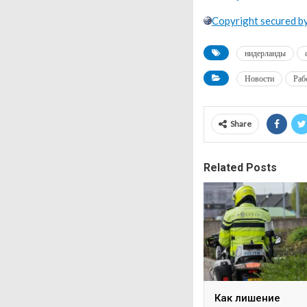
Copyright secured b
нидерланды
Новости
Раб
Share
Related Posts
Как лишение