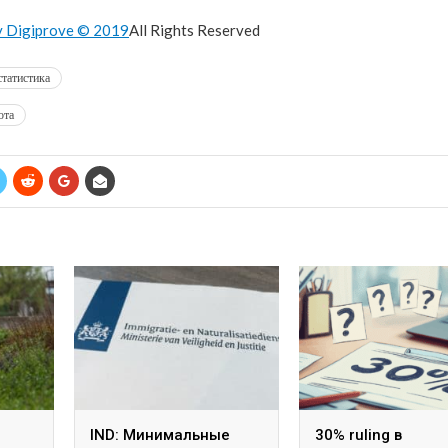
y Digiprove © 2019
All Rights Reserved
статистика
ота
IND: Минимальные
30% ruling в