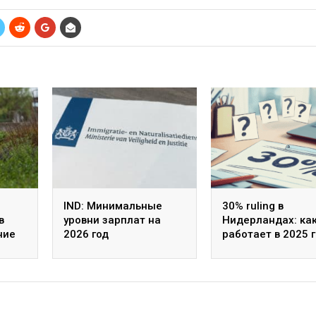
IND: Минимальные
30% ruling в
в
уровни зарплат на
Нидерландах: ка
ние
2026 год
работает в 2025 