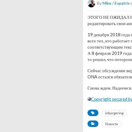
By
Mike / Expatrix
o
ЭТОГО НЕ ОЖИДАЛ НИК
редактировать свои ан
19 декабря 2018 года 
всех тех, кто работает
соответствующим текс
А 8 февраля 2019 год
то решил, что потороп
Сейчас обсуждение ве
ONA остался обязатель
Снова ждем. Надеемся.
Copyright secured b
inburgering
Новости