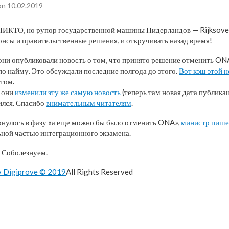
n 10.02.2019
ТО, но рупор государственной машины Нидерландов — Rijksoverh
онсы и правительственные решения, и откручивать назад время!
они опубликовали новость о том, что принято решение отменить ONA
 по найму. Это обсуждали последние полгода до этого.
Вот кэш этой 
том.
а они
изменили эту же самую новость
(теперь там новая дата публикаци
ился. Спасибо
внимательным читателям
.
рнулось в фазу «а еще можно бы было отменить ONA»,
министр пише
ной частью интеграционного экзамена.
 Соболезнуем.
y Digiprove © 2019
All Rights Reserved