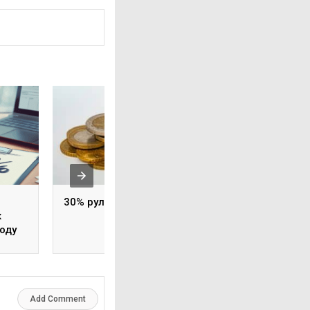
30% рулинг в 2025 году
IND: Минимальн
к
уровни зарплат н
году
2025 год
Add Comment