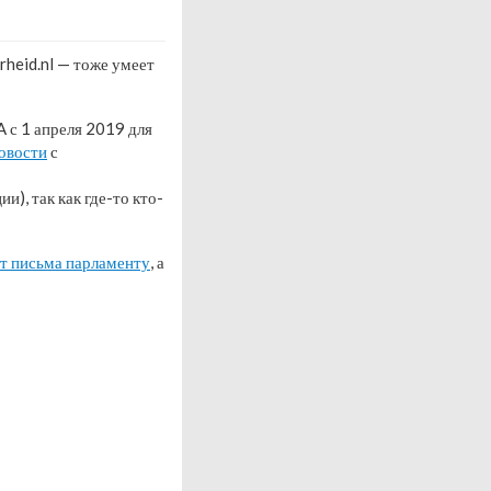
eid.nl — тоже умеет
 с 1 апреля 2019 для
новости
с
и), так как где-то кто-
т письма парламенту
, а