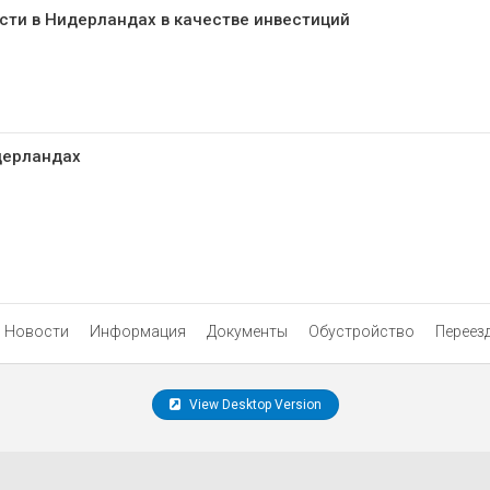
сти в Нидерландах в качестве инвестиций
дерландах
Новости
Информация
Документы
Обустройство
Переез
View Desktop Version