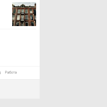
д
Работа