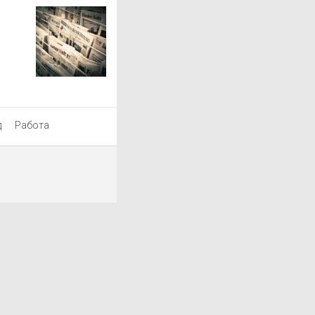
д
Работа