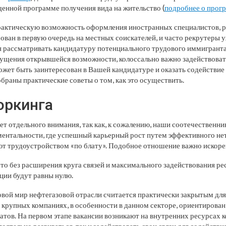
енной программе получения вида на жительство (
подробнее о прог
рактическую возможность оформления иностранных специалистов, р
ван в первую очередь на местных соискателей, и часто рекрутеры 
 рассматривать кандидатуру потенциального трудового иммигранта.
пущения открывшейся возможности, колоссально важно задействов
ожет быть заинтересован в Вашей кандидатуре и оказать содействи
браны практические советы о том, как это осуществить.
оркинга
ет отдельного внимания, так как, к сожалению, наши соотечественн
ментальности, где успешный карьерный рост путем эффективного не
т трудоустройством «по блату». Подобное отношение важно искорен
то без расширения круга связей и максимального задействования ре
ции будут равны нулю.
овой мир нефтегазовой отрасли считается практически закрытым для
в крупных компаниях, в особенности в данном секторе, ориентирован
атов. На первом этапе вакансии возникают на внутренних ресурсах 