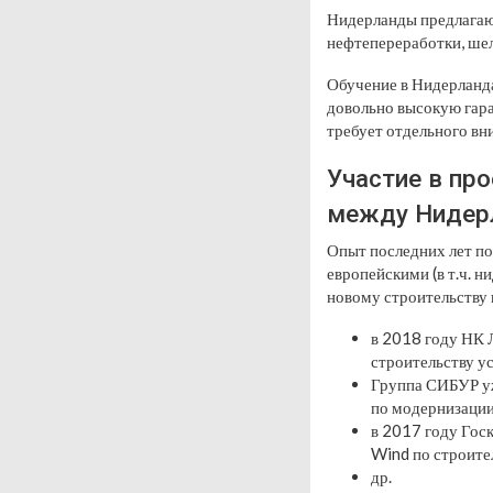
Нидерланды предлагают
нефтепереработки, шел
Обучение в Нидерланда
довольно высокую гар
требует отдельного вн
Участие в пр
между Нидер
Опыт последних лет по
европейскими (в т.ч. 
новому строительству в
в 2018 году НК
строительству у
Группа СИБУР уж
по модернизации
в 2017 году Гос
Wind по строите
др.