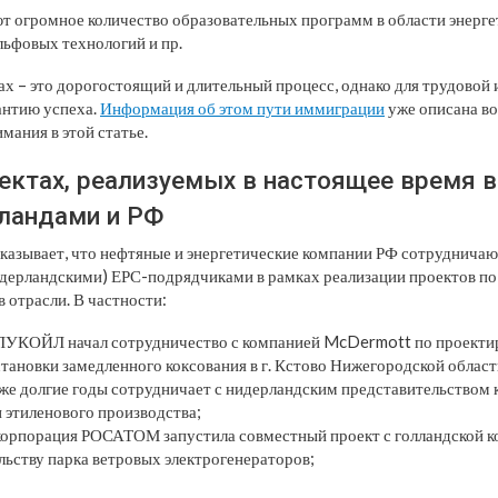
 огромное количество образовательных программ в области энерге
ьфовых технологий и пр.
х – это дорогостоящий и длительный процесс, однако для трудовой
антию успеха.
Информация об этом пути иммиграции
уже описана во 
имания в этой статье.
оектах, реализуемых в настоящее время в
ландами и РФ
казывает, что нефтяные и энергетические компании РФ сотруднича
нидерландскими) ЕРС-подрядчиками в рамках реализации проектов п
 отрасли. В частности:
 ЛУКОЙЛ начал сотрудничество с компанией McDermott по проекти
становки замедленного коксования в г. Кстово Нижегородской област
е долгие годы сотрудничает с нидерландским представительством
 этиленового производства;
корпорация РОСАТОМ запустила совместный проект с голландской 
льству парка ветровых электрогенераторов;