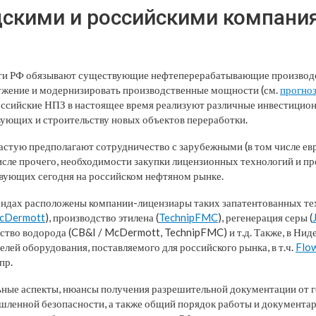
скими и российскими компани
сти РФ обязывают существующие нефтеперерабатывающие производ
ужение и модернизировать производственные мощности (см.
прогно
российские НПЗ в настоящее время реализуют различные инвестицио
ующих и строительству новых объектов переработки.
астую предполагают сотрудничество с зарубежными (в том числе ев
числе прочего, необходимости закупки лицензионных технологий и п
твующих сегодня на российском нефтяном рынке.
андах расположены компании-лицензиары таких запатентованных тех
McDermott
), производство этилена (
TechnipFMC
), регенерация серы (
тво водорода (CB&I / McDermott, TechnipFMC) и т.д. Также, в Нид
лей оборудования, поставляемого для российского рынка, в т.ч.
Flo
пр.
льные аспекты, нюансы получения разрешительной документации от 
шленной безопасности, а также общий порядок работы и документар