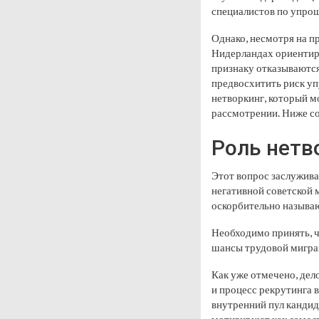
специалистов по упрощ
Однако, несмотря на п
Нидерландах ориентиро
признаку отказываются
предвосхитить риск у
нетворкинг, который м
рассмотрении. Ниже со
Роль нетв
Этот вопрос заслужива
негативной советской 
оскорбительно называю
Необходимо принять, ч
шансы трудовой мигра
Как уже отмечено, дел
и процесс рекрутинга 
внутренний пул кандид