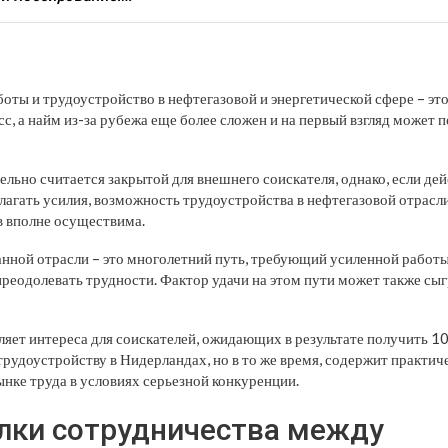
боты и трудоустройство в нефтегазовой и энергетической сфере – эт
с, а найм из-за рубежа еще более сложен и на первый взгляд может 
ельно считается закрытой для внешнего соискателя, однако, если де
лагать усилия, возможность трудоустройства в нефтегазовой отрасл
в вполне осуществима.
анной отрасли – это многолетний путь, требующий усиленной работ
преодолевать трудности. Фактор удачи на этом пути может также с
вляет интереса для соискателей, ожидающих в результате получить
рудоустройству в Нидерландах, но в то же время, содержит практи
ынке труда в условиях серьезной конкуренции.
ки сотрудничества между