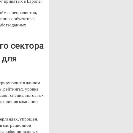
т принятых в Европе.
найме специалистов,
ленных объектов в
работы данных
го сектора
 для
перирующих в данном
, рейтингах, уровне
шают специалистов из-
оглощения компании
дерландах, упрощен,
 в миграционной
оквалифицированных