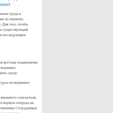
рамме
).
ынок труда в
уже по первому
 Для того, чтобы
ать существующий
е в последующем
ики всё еще подвержены
творкинга
ить сразу.
сурса нетворкинга
 внешнего соискателя,
 в первую очередь на
компании. Сотрудников