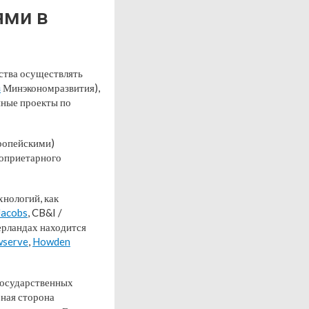
ями в
ства осуществлять
з
Минэкономразвития),
нные проекты по
ропейскими)
роприетарного
нологий, как
Jacobs
, CB&I /
ерландах находится
wserve
,
Howden
государственных
ная сторона