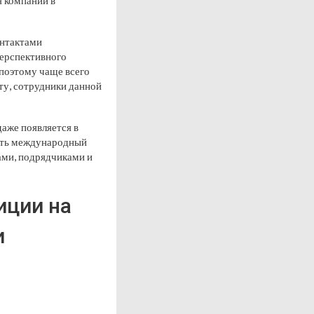
я компании в
онтактами
перспективного
поэтому чаще всего
ту, сотрудники данной
даже появляется в
рять международный
ами, подрядчиками и
иции на
и