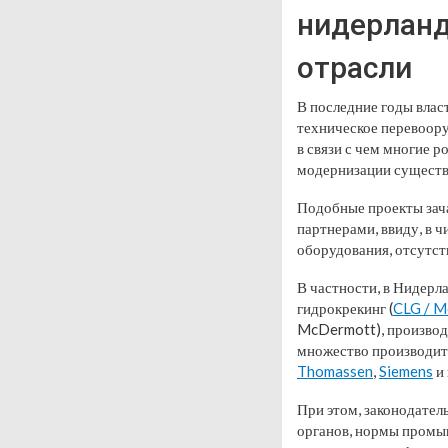
нидерланд
отрасли
В последние годы вла
техническое перевоор
в связи с чем многие 
модернизации существ
Подобные проекты зач
партнерами, ввиду, в 
оборудования, отсутс
В частности, в Нидерл
гидрокрекинг (
CLG / 
McDermott), производс
множество производите
Thomassen
,
Siemens
и 
При этом, законодате
органов, нормы промы