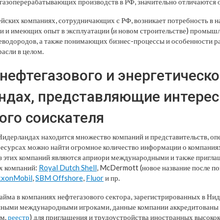
 газоперерабатывающих производств в РФ, значительно отличаются о
опейских компаниях, сотрудничающих с РФ, возникает потребность в 
и и имеющих опыт в эксплуатации (и новом строительстве) промыш
леводородов, а также понимающих бизнес-процессы и особенности 
асли в целом.
нефтегазового и энергетическо
ндах, представляющие интерес
ого соискателя
 Нидерландах находится множество компаний и представительств, о
ресурсах можно найти огромное количество информации о компаниях
 из этих компаний являются априори международными и также пригла
их компаний:
Royal Dutch Shell
, McDermott (новое название после п
xxonMobil
,
SBM Offshore
,
Fluor
и пр.
найма в компаниях нефтегазового сектора, зарегистрированных в Ни
упными международными игроками, данные компании аккредитованы
см.
реестр
) для приглашения и трудоустройства иностранных высок