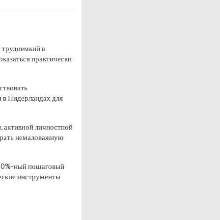
о трудоемкий и
показаться практически
йствовать
и в Нидерландах для
ы, активной личностной
ыграть немаловажную
 100%-ный пошаговый
ческие инструменты