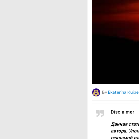
By
Ekaterina Kuipe
Disclaimer
Данная стат
автора. Упо
рекламой ил