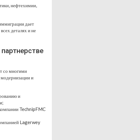
тики, нефтехимии,
 иммиграции дает
всех деталях и не
 партнерстве
ют со многими
о модернизации и
рованию и
и;
 компании TechnipFMC
компанией Lagerwey