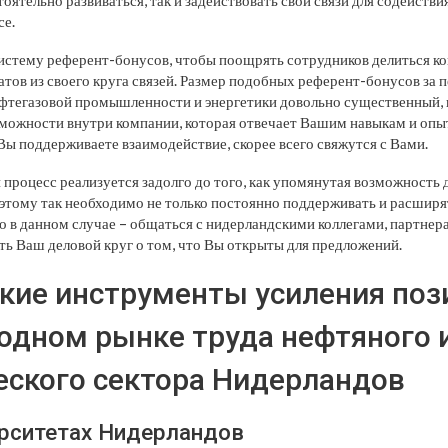
ятельно развиваться, так и задействовать свои связи для содействи
се.
истему референт-бонусов, чтобы поощрять сотрудников делиться к
тов из своего круга связей. Размер подобных референт-бонусов за 
ефтегазовой промышленности и энергетики довольно существенный, 
можности внутри компании, которая отвечает Вашим навыкам и опы
Вы поддерживаете взаимодействие, скорее всего свяжутся с Вами.
 процесс реализуется задолго до того, как упомянутая возможность 
оэтому так необходимо не только постоянно поддерживать и расши
но в данном случае – общаться с нидерландскими коллегами, партнер
ать Ваш деловой круг о том, что Вы открыты для предложений.
кие инструменты усиления поз
дном рынке труда нефтяного 
еского сектора Нидерландов
ерситетах Нидерландов