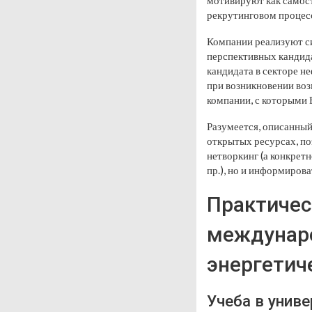
мотивируют как самосто
рекрутинговом процес
Компании реализуют с
перспективных кандида
кандидата в секторе н
при возникновении воз
компании, с которыми 
Разумеется, описанный
открытых ресурсах, п
нетворкинг (а конкрет
пр.), но и информиров
Практичес
междунаро
энергетич
Учеба в унив