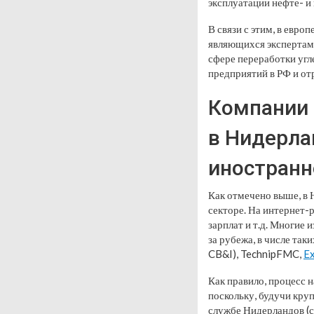
эксплуатации нефте- и
В связи с этим, в евр
являющихся экспертам
сфере переработки уг
предприятий в РФ и отр
Компании 
в Нидерла
иностранн
Как отмечено выше, в
секторе. На интернет-
зарплат и т.д. Многие
за рубежа, в числе так
CB&I), TechnipFMC,
E
Как правило, процесс 
поскольку, будучи кр
службе Нидерландов (