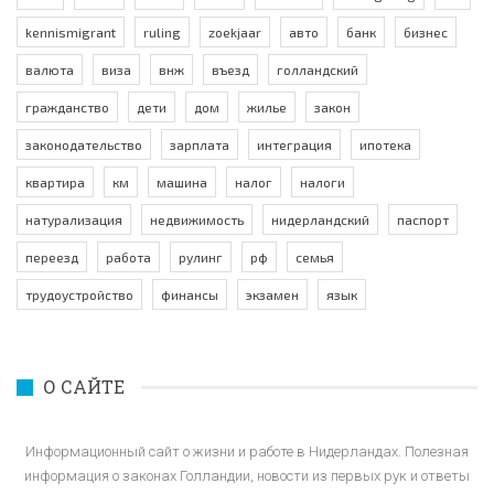
kennismigrant
ruling
zoekjaar
авто
банк
бизнес
валюта
виза
внж
въезд
голландский
гражданство
дети
дом
жилье
закон
законодательство
зарплата
интеграция
ипотека
квартира
км
машина
налог
налоги
натурализация
недвижимость
нидерландский
паспорт
переезд
работа
рулинг
рф
семья
трудоустройство
финансы
экзамен
язык
О САЙТЕ
Информационный сайт о жизни и работе в Нидерландах. Полезная
информация о законах Голландии, новости из первых рук и ответы