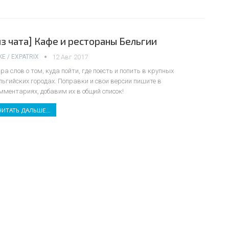
из чата] Кафе и рестораны Бельгии
KE / EXPATRIX
12 Авг 2017
ра слов о том, куда пойти, где поесть и попить в крупных
льгийских городах. Поправки и свои версии пишите в
мментариях, добавим их в общий список!
ЧИТАТЬ ДАЛЬШЕ...