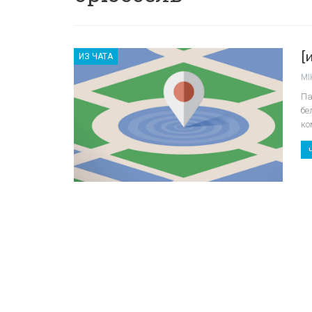
[
ИЗ ЧАТА
MI
Па
бе
ко