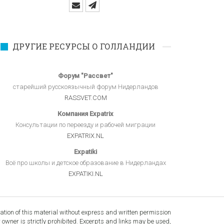
ДРУГИЕ РЕСУРСЫ О ГОЛЛАНДИИ
Форум "Рассвет"
старейший русскоязычный форум Нидерландов
RASSVET.COM
Компания Expatrix
Консультации по переезду и рабочей миграции
EXPATRIX.NL
Expatiki
Всё про школы и детское образование в Нидерландах
EXPATIKI.NL
tion of this material without express and written permission
r owner is strictly prohibited. Excerpts and links may be used,