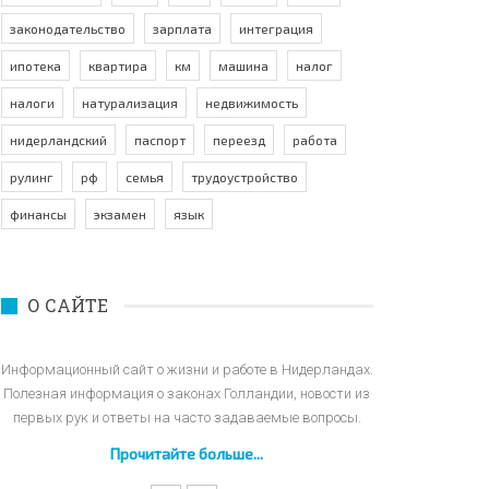
законодательство
зарплата
интеграция
ипотека
квартира
км
машина
налог
налоги
натурализация
недвижимость
нидерландский
паспорт
переезд
работа
рулинг
рф
семья
трудоустройство
финансы
экзамен
язык
О САЙТЕ
Информационный сайт о жизни и работе в Нидерландах.
Полезная информация о законах Голландии, новости из
первых рук и ответы на часто задаваемые вопросы.
Прочитайте больше...