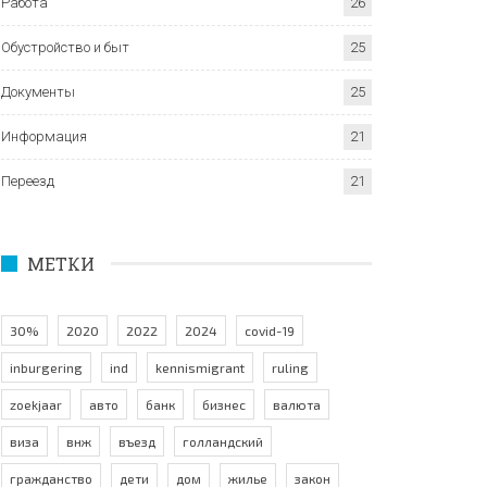
Работа
26
Обустройство и быт
25
Документы
25
Информация
21
Переезд
21
МЕТКИ
30%
2020
2022
2024
covid-19
inburgering
ind
kennismigrant
ruling
zoekjaar
авто
банк
бизнес
валюта
виза
внж
въезд
голландский
гражданство
дети
дом
жилье
закон