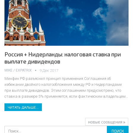
Россия + Нидерланды: налоговая ставка при
выплате дивидендов
MIKE / EXPATRIX
9 Дек 2017
Минфин РФ разъяснил принцип применения Соглашения об
избежании двойного налогообложения между РФ и Нидерландами
при выплате дивидендов. Этим соглашением предусмотрено, что
ставка в размере 5% применяется, если фактическим владельцем…
ЧИТАТЬ ДАЛЬШЕ...
НОВЫЕ СООБЩЕНИЯ