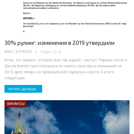
30% рулинг: изменения в 2019 утвердили
MIKE / EXPATRIX
19 Дек 2018
Итак, тот момент, которого все так ждали - настал. Первая палата
(Eerste Kamer) проголосовала по пакету налоговых изменений на
2019, дело теперь за (формальной) подписью короля.
А итоги
следующие:
ЧИТАТЬ ДАЛЬШЕ...
ФИНАНСЫ