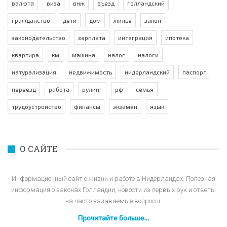
валюта
виза
внж
въезд
голландский
гражданство
дети
дом
жилье
закон
законодательство
зарплата
интеграция
ипотека
квартира
км
машина
налог
налоги
натурализация
недвижимость
нидерландский
паспорт
переезд
работа
рулинг
рф
семья
трудоустройство
финансы
экзамен
язык
О САЙТЕ
Информационный сайт о жизни и работе в Нидерландах. Полезная
информация о законах Голландии, новости из первых рук и ответы
на часто задаваемые вопросы.
Прочитайте больше...