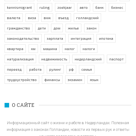
kennismigrant
ruling
zoekjaar
авто
банк
бизнес
валюта
виза
внж
въезд
голландский
гражданство
дети
дом
жилье
закон
законодательство
зарплата
интеграция
ипотека
квартира
км
машина
налог
налоги
натурализация
недвижимость
нидерландский
паспорт
переезд
работа
рулинг
рф
семья
трудоустройство
финансы
экзамен
язык
О САЙТЕ
Информационный сайт о жизни и работе в Нидерландах. Полезная
информация о законах Голландии, новости из первых рук и ответы