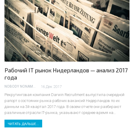
Рабочий IT рынок Нидерландов — анализ 2017
года
NOBODY NONAME
16 Дек 2017
Рекрутинговая компания Darwin Recruitment выпустила очередной
рапорт о состоянии рынка рабочих вакансий Нидерландов по их
данным на 3й квартал 2017 года. В своем отчете они разбирают
различные отрасли IT-рынка, указывают среднее время на…
ЧИТАТЬ ДАЛЬШЕ...