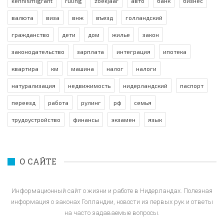
kennismigrant
ruling
zoekjaar
авто
банк
бизнес
валюта
виза
внж
въезд
голландский
гражданство
дети
дом
жилье
закон
законодательство
зарплата
интеграция
ипотека
квартира
км
машина
налог
налоги
натурализация
недвижимость
нидерландский
паспорт
переезд
работа
рулинг
рф
семья
трудоустройство
финансы
экзамен
язык
О САЙТЕ
Информационный сайт о жизни и работе в Нидерландах. Полезная
информация о законах Голландии, новости из первых рук и ответы
на часто задаваемые вопросы.