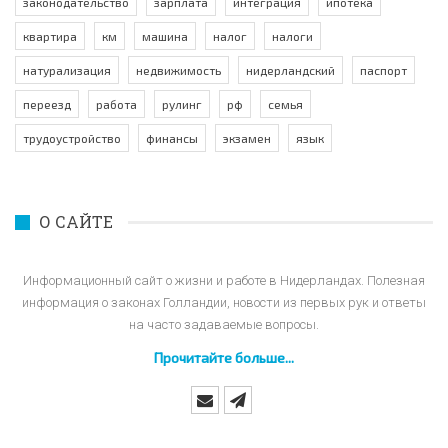
законодательство
зарплата
интеграция
ипотека
квартира
км
машина
налог
налоги
натурализация
недвижимость
нидерландский
паспорт
переезд
работа
рулинг
рф
семья
трудоустройство
финансы
экзамен
язык
О САЙТЕ
Информационный сайт о жизни и работе в Нидерландах. Полезная
информация о законах Голландии, новости из первых рук и ответы
на часто задаваемые вопросы.
Прочитайте больше...