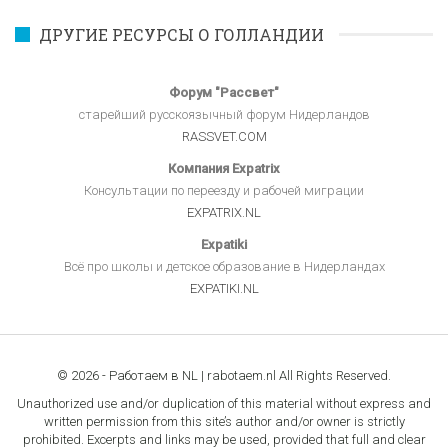
ДРУГИЕ РЕСУРСЫ О ГОЛЛАНДИИ
Форум "Рассвет"
старейший русскоязычный форум Нидерландов
RASSVET.COM
Компания Expatrix
Консультации по переезду и рабочей миграции
EXPATRIX.NL
Expatiki
Всё про школы и детское образование в Нидерландах
EXPATIKI.NL
© 2026 - Работаем в NL | rabotaem.nl All Rights Reserved.
Unauthorized use and/or duplication of this material without express and
written permission from this site’s author and/or owner is strictly
prohibited. Excerpts and links may be used, provided that full and clear