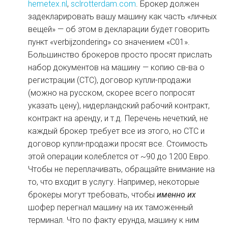
hemetex.nl
,
sclrotterdam.com
. Брокер должен
задекларировать вашу машину как часть «личных
вещей» — об этом в декларации будет говорить
пункт «verbijzondering» со значением «С01».
Большинство брокеров просто просят прислать
набор документов на машину — копию св-ва о
регистрации (СТС), договор купли-продажи
(можно на русском, скорее всего попросят
указать цену), нидерландский рабочий контракт,
контракт на аренду, и т.д. Перечень нечеткий, не
каждый брокер требует все из этого, но СТС и
договор купли-продажи просят все. Стоимость
этой операции колеблется от ~90 до 1200 Евро.
Чтобы не переплачивать, обращайте внимание на
то, что входит в услугу. Например, некоторые
брокеры могут требовать, чтобы
именно их
шофер перегнал машину на их таможенный
терминал. Что по факту ерунда, машину к ним