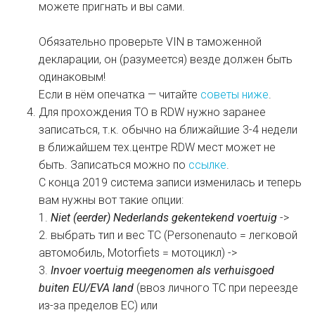
можете пригнать и вы сами.
Обязательно проверьте VIN в таможенной
декларации, он (разумеется) везде должен быть
одинаковым!
Если в нём опечатка — читайте
советы ниже
.
Для прохождения ТО в RDW нужно заранее
записаться, т.к. обычно на ближайшие 3-4 недели
в ближайшем тех.центре RDW мест может не
быть. Записаться можно по
ссылке
.
С конца 2019 система записи изменилась и теперь
вам нужны вот такие опции:
1.
Niet (eerder) Nederlands gekentekend voertuig
->
2. выбрать тип и вес ТС (Personenauto = легковой
автомобиль, Motorfiets = мотоцикл) ->
3.
Invoer voertuig meegenomen als verhuisgoed
buiten EU/EVA land
(ввоз личного ТС при переезде
из-за пределов ЕС) или