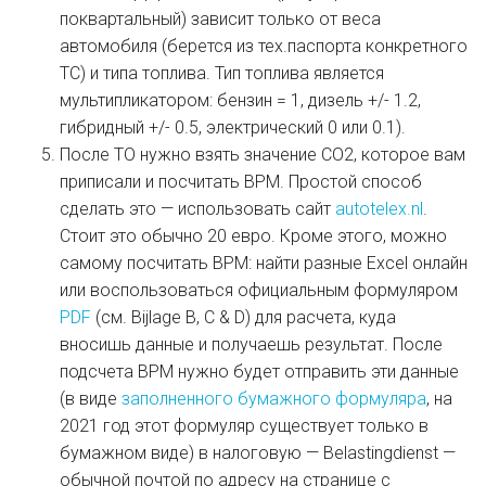
поквартальный) зависит только от веса
автомобиля (берется из тех.паспорта конкретного
ТС) и типа топлива. Тип топлива является
мультипликатором: бензин = 1, дизель +/- 1.2,
гибридный +/- 0.5, электрический 0 или 0.1).
После ТО нужно взять значение СО2, которое вам
приписали и посчитать BPM. Простой способ
сделать это — использовать сайт
autotelex.nl
.
Стоит это обычно 20 евро. Кроме этого, можно
самому посчитать BPM: найти разные Excel онлайн
или воспользоваться официальным формуляром
PDF
(см. Bijlage B, C & D) для расчета, куда
вносишь данные и получаешь результат. После
подсчета BPM нужно будет отправить эти данные
(в виде
заполненного бумажного формуляра
, на
2021 год этот формуляр существует только в
бумажном виде) в налоговую — Belastingdienst —
обычной почтой по адресу на странице с