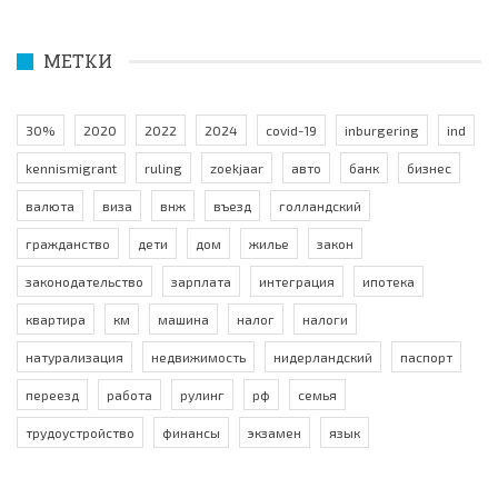
МЕТКИ
30%
2020
2022
2024
covid-19
inburgering
ind
kennismigrant
ruling
zoekjaar
авто
банк
бизнес
валюта
виза
внж
въезд
голландский
гражданство
дети
дом
жилье
закон
законодательство
зарплата
интеграция
ипотека
квартира
км
машина
налог
налоги
натурализация
недвижимость
нидерландский
паспорт
переезд
работа
рулинг
рф
семья
трудоустройство
финансы
экзамен
язык