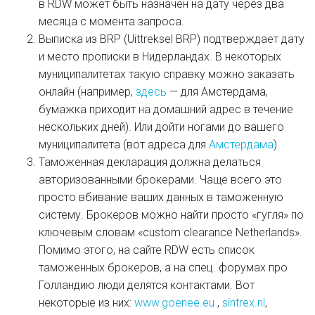
в RDW может быть назначен на дату через два
месяца с момента запроса.
Выписка из BRP (Uittreksel BRP) подтверждает дату
и место прописки в Нидерландах. В некоторых
муниципалитетах такую справку можно заказать
онлайн (например,
здесь
— для Амстердама,
бумажка приходит на домашний адрес в течение
нескольких дней). Или дойти ногами до вашего
муниципалитета (вот адреса для
Амстердама
).
Таможенная декларация должна делаться
авторизованными брокерами. Чаще всего это
просто вбивание ваших данных в таможенную
систему. Брокеров можно найти просто «гугля» по
ключевым словам «custom clearance Netherlands».
Помимо этого, на сайте RDW есть список
таможенных брокеров, а на спец. форумах про
Голландию люди делятся контактами. Вот
некоторые из них:
www.goenee.eu
,
sintrex.nl
,