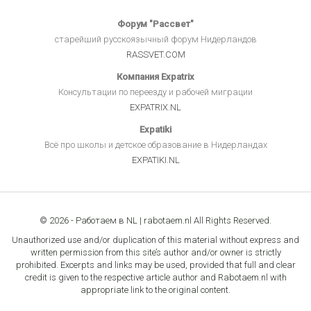
Форум "Рассвет"
старейший русскоязычный форум Нидерландов
RASSVET.COM
Компания Expatrix
Консультации по переезду и рабочей миграции
EXPATRIX.NL
Expatiki
Всё про школы и детское образование в Нидерландах
EXPATIKI.NL
© 2026 - Работаем в NL | rabotaem.nl All Rights Reserved.
Unauthorized use and/or duplication of this material without express and
written permission from this site’s author and/or owner is strictly
prohibited. Excerpts and links may be used, provided that full and clear
credit is given to the respective article author and Rabotaem.nl with
appropriate link to the original content.