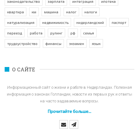
законодательство
зарплата
интеграция
ипотека
квартира
км
машина
налог
налоги
натурализация
недвижимость
нидерландский
паспорт
переезд
работа
рулинг
рф
семья
трудоустройство
финансы
экзамен
язык
О САЙТЕ
Информационный сайт о жизни и работе в Нидерландах. Полезная
информация о законах Голландии, новости из первых рук и ответы
на часто задаваемые вопросы.
Прочитайте больше...