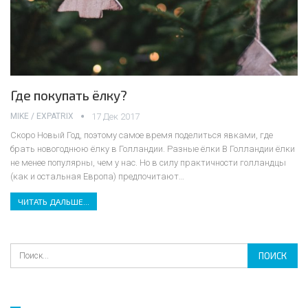
Где покупать ёлку?
MIKE / EXPATRIX
17 Дек 2017
Скоро Новый Год, поэтому самое время поделиться явками, где
брать новогоднюю ёлку в Голландии.
Разные ёлки
В Голландии ёлки
не менее популярны, чем у нас. Но в силу практичности голландцы
(как и остальная Европа) предпочитают
…
ЧИТАТЬ ДАЛЬШЕ...