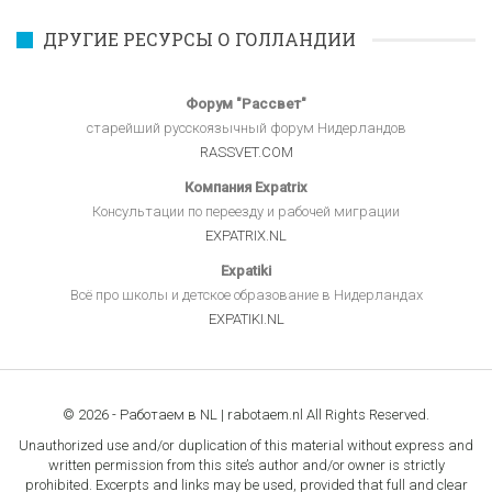
ДРУГИЕ РЕСУРСЫ О ГОЛЛАНДИИ
Форум "Рассвет"
старейший русскоязычный форум Нидерландов
RASSVET.COM
Компания Expatrix
Консультации по переезду и рабочей миграции
EXPATRIX.NL
Expatiki
Всё про школы и детское образование в Нидерландах
EXPATIKI.NL
© 2026 - Работаем в NL | rabotaem.nl All Rights Reserved.
Unauthorized use and/or duplication of this material without express and
written permission from this site’s author and/or owner is strictly
prohibited. Excerpts and links may be used, provided that full and clear