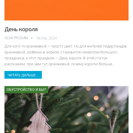
День короля
OLYA PRODAN
18 Апр 2024
Для кого-то оранжевый — просто цвет. Но для жителей Нидерландов
оранжевый, особенно в апреле, становится символом большого
праздника, и этот праздник — День короля. В этой статье
расскажем, при чём тут оранжевый, почему королю больше
…
ЧИТАТЬ ДАЛЬШЕ...
ОБУСТРОЙСТВО И БЫТ