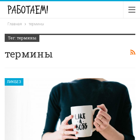
Главная
термины
Тег: термины
термины
ЛИКБЕЗ