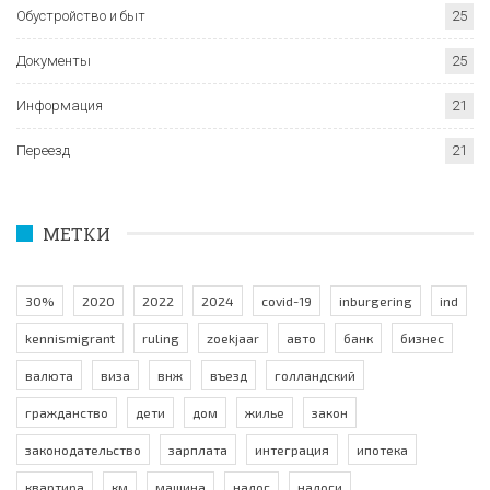
Обустройство и быт
25
Документы
25
Информация
21
Переезд
21
МЕТКИ
30%
2020
2022
2024
covid-19
inburgering
ind
kennismigrant
ruling
zoekjaar
авто
банк
бизнес
валюта
виза
внж
въезд
голландский
гражданство
дети
дом
жилье
закон
законодательство
зарплата
интеграция
ипотека
квартира
км
машина
налог
налоги