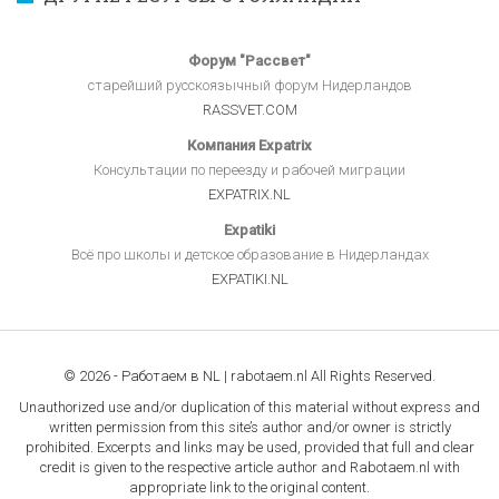
Форум "Рассвет"
старейший русскоязычный форум Нидерландов
RASSVET.COM
Компания Expatrix
Консультации по переезду и рабочей миграции
EXPATRIX.NL
Expatiki
Всё про школы и детское образование в Нидерландах
EXPATIKI.NL
© 2026 - Работаем в NL | rabotaem.nl All Rights Reserved.
Unauthorized use and/or duplication of this material without express and
written permission from this site’s author and/or owner is strictly
prohibited. Excerpts and links may be used, provided that full and clear
credit is given to the respective article author and Rabotaem.nl with
appropriate link to the original content.