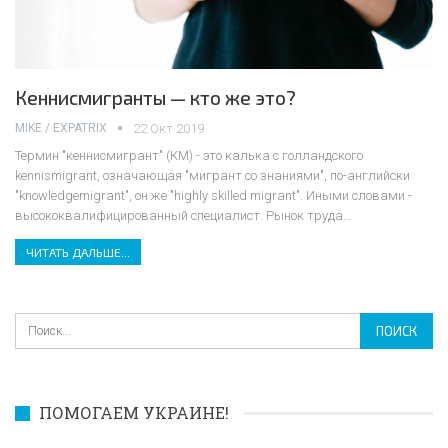
Кеннисмигранты — кто же это?
MIKE / EXPATRIX
22 Окт 2019
Термин "кеннисмигрант" (КМ) - это калька с голландского
kennismigrant, означающая "мигрант со знаниями", по-английски
"knowledgemigrant", он же "highly skilled migrant". Иными словами -
высококвалифицированный специалист.
Рынок труда
…
ЧИТАТЬ ДАЛЬШЕ...
ПОМОГАЕМ УКРАИНЕ!