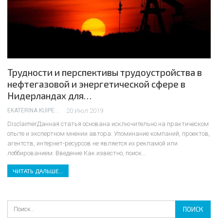
Трудности и перспективы трудоустройства в
нефтегазовой и энергетической сфере в
Нидерландах для…
EKATERINA KUIPER
20 Июл 2019
DisclaimerДанная статья основана исключительно на практическом
опыте и экспертном мнении автора. Упоминание компаний, проектов,
агентств, интернет-ресурсов не является их рекламой или
лоббированием.
Введение
Как известно, поиск
…
ЧИТАТЬ ДАЛЬШЕ...