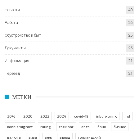
Новости
40
Работа
26
Обустройство и быт
25
Документы
25
Информация
21
Переезд
21
МЕТКИ
30%
2020
2022
2024
covid-19
inburgering
ind
kennismigrant
ruling
zoekjaar
авто
банк
бизнес
валюта
виза
внж
въезд
голландский