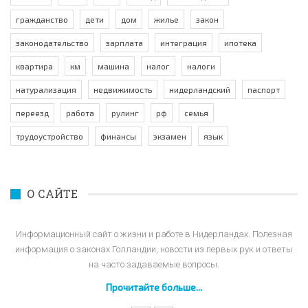
гражданство
дети
дом
жилье
закон
законодательство
зарплата
интеграция
ипотека
квартира
км
машина
налог
налоги
натурализация
недвижимость
нидерландский
паспорт
переезд
работа
рулинг
рф
семья
трудоустройство
финансы
экзамен
язык
О САЙТЕ
Информационный сайт о жизни и работе в Нидерландах. Полезная
информация о законах Голландии, новости из первых рук и ответы
на часто задаваемые вопросы.
Прочитайте больше...