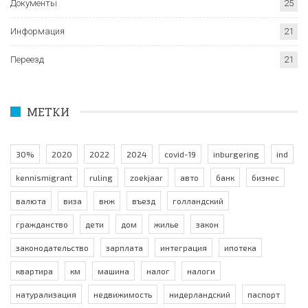
Документы
25
Информация
21
Переезд
21
МЕТКИ
30%
2020
2022
2024
covid-19
inburgering
ind
kennismigrant
ruling
zoekjaar
авто
банк
бизнес
валюта
виза
внж
въезд
голландский
гражданство
дети
дом
жилье
закон
законодательство
зарплата
интеграция
ипотека
квартира
км
машина
налог
налоги
натурализация
недвижимость
нидерландский
паспорт