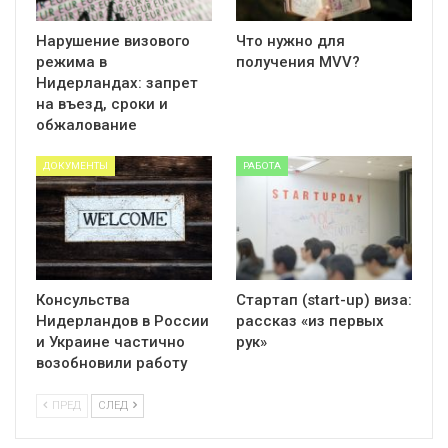
Нарушение визового
Что нужно для
режима в
получения MVV?
Нидерландах: запрет
на въезд, сроки и
обжалование
ДОКУМЕНТЫ
РАБОТА
Консульства
Стартап (start-up) виза:
Нидерландов в России
рассказ «из первых
и Украине частично
рук»
возобновили работу
ПРЕД
СЛЕД