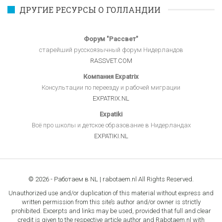
ДРУГИЕ РЕСУРСЫ О ГОЛЛАНДИИ
Форум "Рассвет"
старейший русскоязычный форум Нидерландов
RASSVET.COM
Компания Expatrix
Консультации по переезду и рабочей миграции
EXPATRIX.NL
Expatiki
Всё про школы и детское образование в Нидерландах
EXPATIKI.NL
© 2026 - Работаем в NL | rabotaem.nl All Rights Reserved.
Unauthorized use and/or duplication of this material without express and
written permission from this site’s author and/or owner is strictly
prohibited. Excerpts and links may be used, provided that full and clear
credit is given to the respective article author and Rabotaem.nl with