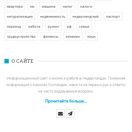
квартира
км
машина
налог
налоги
натурализация
недвижимость
нидерландский
паспорт
переезд
работа
рулинг
рф
семья
трудоустройство
финансы
экзамен
язык
О САЙТЕ
Информационный сайт о жизни и работе в Нидерландах. Полезная
информация о законах Голландии, новости из первых рук и ответы
на часто задаваемые вопросы.
Прочитайте больше...