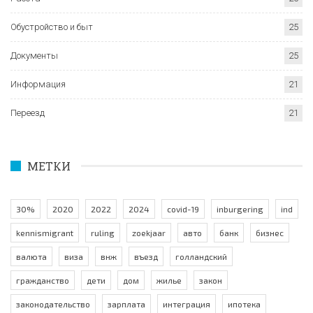
Обустройство и быт
25
Документы
25
Информация
21
Переезд
21
МЕТКИ
30%
2020
2022
2024
covid-19
inburgering
ind
kennismigrant
ruling
zoekjaar
авто
банк
бизнес
валюта
виза
внж
въезд
голландский
гражданство
дети
дом
жилье
закон
законодательство
зарплата
интеграция
ипотека