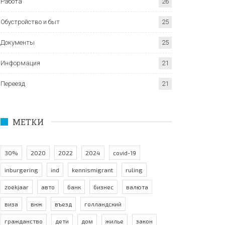
Работа
26
Обустройство и быт
25
Документы
25
Информация
21
Переезд
21
МЕТКИ
30%
2020
2022
2024
covid-19
inburgering
ind
kennismigrant
ruling
zoekjaar
авто
банк
бизнес
валюта
виза
внж
въезд
голландский
гражданство
дети
дом
жилье
закон