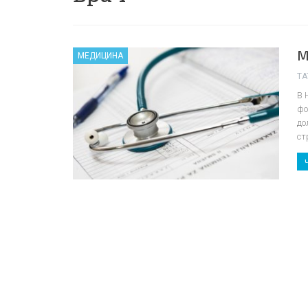
М
МЕДИЦИНА
TA
В 
фо
до
ст