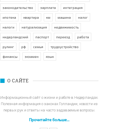
законодательство
зарплата
интеграция
ипотека
квартира
км
машина
налог
налоги
натурализация
недвижимость
нидерландский
паспорт
переезд
работа
рулинг
рф
семья
трудоустройство
финансы
экзамен
язык
О САЙТЕ
Информационный сайт о жизни и работе в Нидерландах.
Полезная информация о законах Голландии, новости из
первых рук и ответы на часто задаваемые вопросы.
Прочитайте больше...