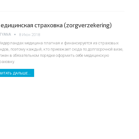
едицинская страховка (zorgverzekering)
TYANA
8 Июн 2018
Нидерландах медицина платная и финансируется из страховых
ндов, поэтому каждый, кто приезжает сюда по долгосрочной визе,
лжен в обязательном порядке оформить себе медицинскую
раховку.
ЧИТАТЬ ДАЛЬШЕ...