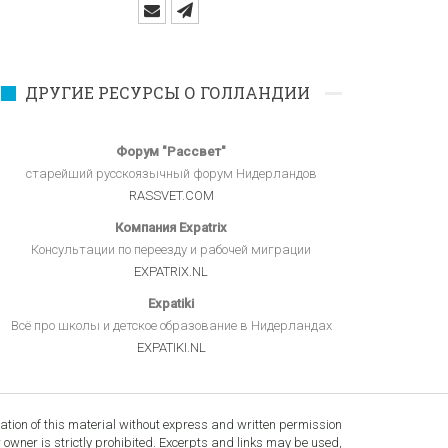
ДРУГИЕ РЕСУРСЫ О ГОЛЛАНДИИ
Форум "Рассвет"
старейший русскоязычный форум Нидерландов
RASSVET.COM
Компания Expatrix
Консультации по переезду и рабочей миграции
EXPATRIX.NL
Expatiki
Всё про школы и детское образование в Нидерландах
EXPATIKI.NL
tion of this material without express and written permission
r owner is strictly prohibited. Excerpts and links may be used,